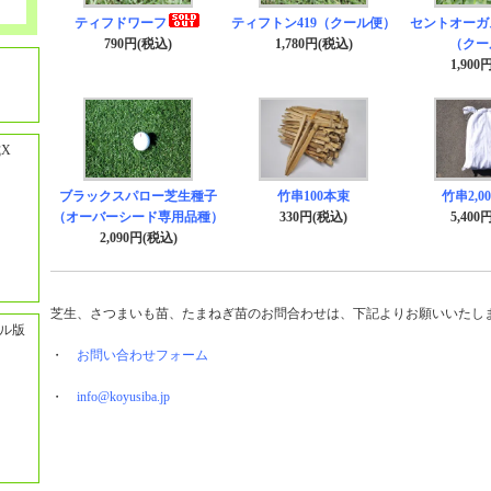
ティフドワーフ
ティフトン419（クール便）
セントオーガ
790円(税込)
1,780円(税込)
（クー
1,900
X
ブラックスパロー芝生種子
竹串100本束
竹串2,0
（オーバーシード専用品種）
330円(税込)
5,400
2,090円(税込)
芝生、さつまいも苗、たまねぎ苗のお問合わせは、下記よりお願いいたし
ル版
・
お問い合わせフォーム
・
info@koyusiba.jp