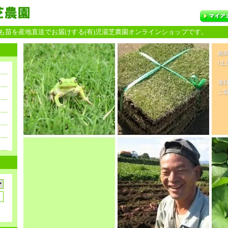
苗を産地直送でお届けする(有)児湯芝農園オンラインショップです。
姫
(土
遠
ご