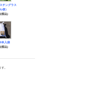
スチングラス
ル便）
円(税込)
00本入袋
円(税込)
ます。