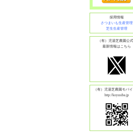
採用情報
さつまいも生産管理
芝生生産管理
（有）児湯芝農園公式
最新情報はこちら
（有）児湯芝農園モバイ
http://koyusiba.jp